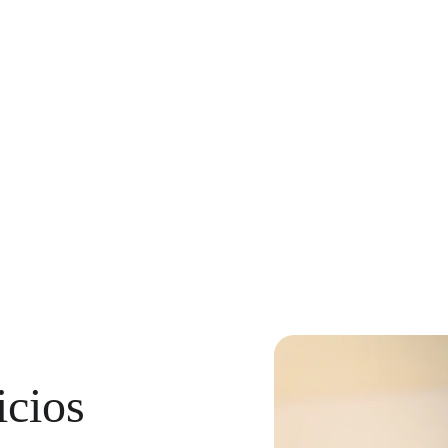
SEO
Diseño de Logos
ervicios relacionados a marketing y diseño, envía tus dudas o agenda directo para tener una re
icios