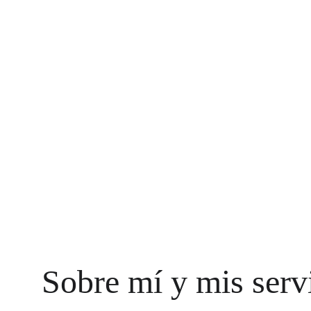
Manejo de Redes Sociales
Diseño de Marca
*Contamos con variedad de s
Sobre mí y mis serv