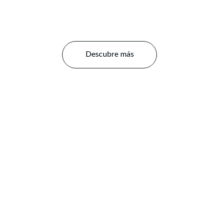
Descubre más
Paquetes Web
os desarrollo web, páginas web y tiendas online personalizadas 
negocio.