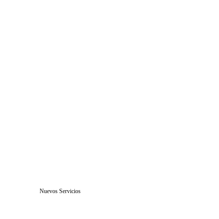
Servicios Personalizados
Desarrollo web adaptado a tus 
necesidades específicas.
Nuevos Servicios